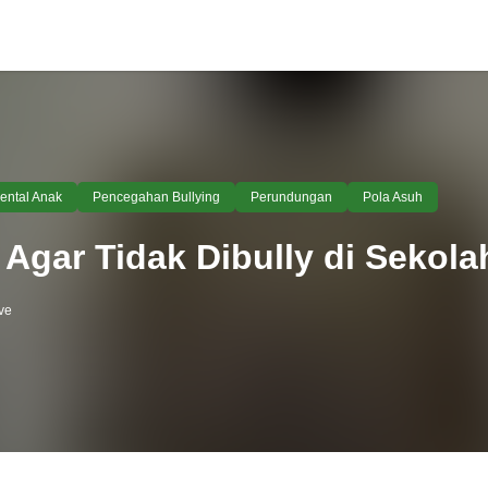
ental Anak
Pencegahan Bullying
Perundungan
Pola Asuh
Agar Tidak Dibully di Sekola