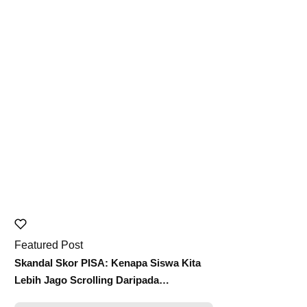
Pola Asuh
Cara Mendidik Anak Agar Tidak Dibully di Sekolah
Featured Post
Skandal Skor PISA: Kenapa Siswa Kita
Lebih Jago Scrolling Daripada
Membaca?