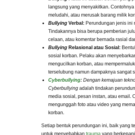
langsung yang menyakitkan. Contohny
meludahi, atau merusak barang milik ko
Bullying
Verbal:
Perundungan jenis ini
Tindakannya bisa berupa pemberian julu
celaan, atau komentar bernada rasial da
Bullying
Relasional atau Sosial:
Bentuk
sosial korban. Pelaku akan menyebarkan
mengucilkan korban, atau mempermalukan
terselubung namun dampaknya sangat sig
Cyberbullying
:
Dengan kemajuan teknolo
Cyberbullying
adalah tindakan perundung
media sosial, pesan instan, atau email
mengunggah foto atau video yang mema
korban.
Setiap bentuk perundungan ini, baik yang te
untuk menyebabkan
trauma
yang berkepanj